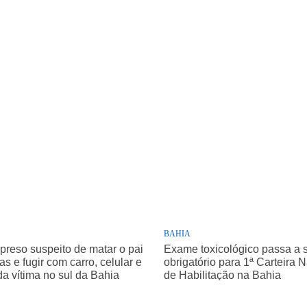
BAHIA
 preso suspeito de matar o pai
Exame toxicológico passa a 
as e fugir com carro, celular e
obrigatório para 1ª Carteira 
da vítima no sul da Bahia
de Habilitação na Bahia