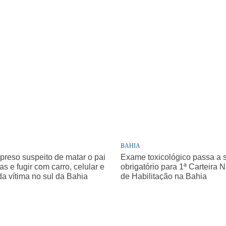
BAHIA
 preso suspeito de matar o pai
Exame toxicológico passa a 
as e fugir com carro, celular e
obrigatório para 1ª Carteira 
da vítima no sul da Bahia
de Habilitação na Bahia