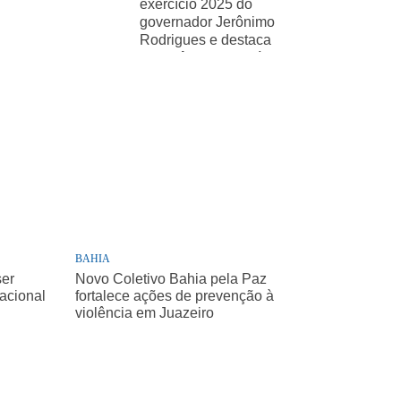
exercício 2025 do
governador Jerônimo
Rodrigues e destaca
importância de políticas
sociais
BAHIA
ser
Novo Coletivo Bahia pela Paz
Nacional
fortalece ações de prevenção à
violência em Juazeiro