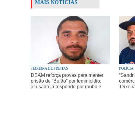
MAIS NOTÍCIAS
TEIXEIRA DE FREITAS
POLÍCIA
DEAM reforça provas para manter
“Sandri
prisão de “Bufão” por feminicídio;
comérci
acusado já responde por roubo e
Teixeir
homicídio de idoso