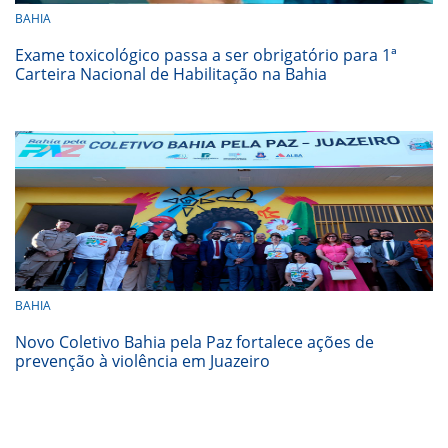
BAHIA
Exame toxicológico passa a ser obrigatório para 1ª
Carteira Nacional de Habilitação na Bahia
BAHIA
Novo Coletivo Bahia pela Paz fortalece ações de
prevenção à violência em Juazeiro