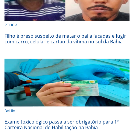
POLÍCIA
Filho é preso suspeito de matar o pai a facadas e fugir
com carro, celular e cartão da vítima no sul da Bahia
BAHIA
Exame toxicológico passa a ser obrigatório para 1ª
Carteira Nacional de Habilitação na Bahia