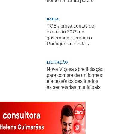
frente na Bahia para o
presidente
BAHIA
TCE aprova contas do
exercício 2025 do
governador Jerônimo
Rodrigues e destaca
importância de políticas
sociais
LICITAÇÃO
Nova Viçosa abre licitação
para compra de uniformes
e acessórios destinados
às secretarias municipais