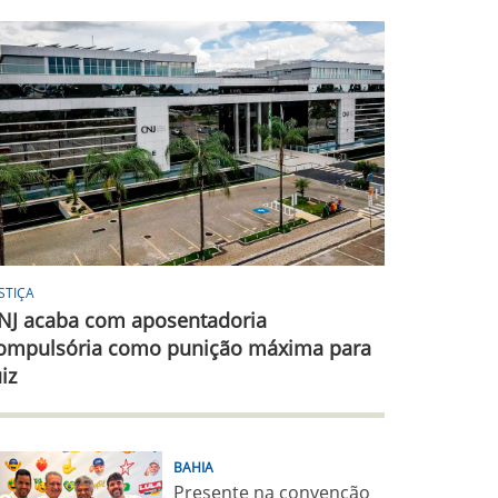
STIÇA
NJ acaba com aposentadoria
ompulsória como punição máxima para
uiz
BAHIA
Presente na convenção