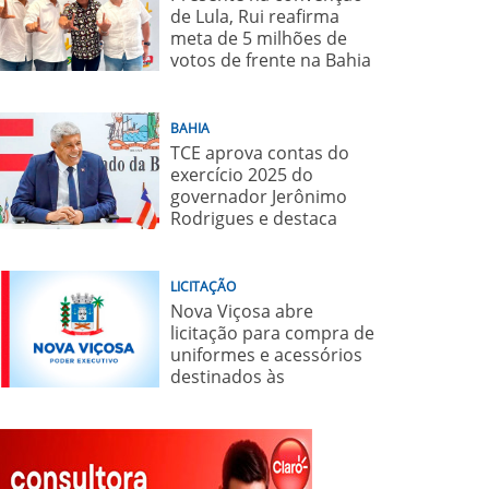
de Lula, Rui reafirma
meta de 5 milhões de
votos de frente na Bahia
para o presidente
BAHIA
TCE aprova contas do
exercício 2025 do
governador Jerônimo
Rodrigues e destaca
importância de políticas
sociais
LICITAÇÃO
Nova Viçosa abre
licitação para compra de
uniformes e acessórios
destinados às
secretarias municipais