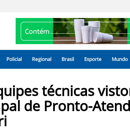
Policial
Regional
Brasil
Esporte
Mundo
quipes técnicas vist
pal de Pronto-Aten
i