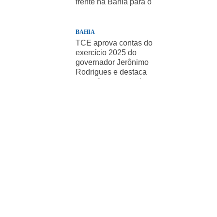
frente na Bahia para o
presidente
BAHIA
TCE aprova contas do
exercício 2025 do
governador Jerônimo
Rodrigues e destaca
importância de políticas
sociais