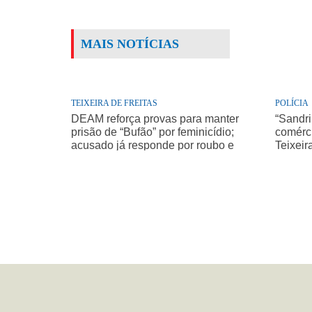
MAIS NOTÍCIAS
TEIXEIRA DE FREITAS
POLÍCIA
DEAM reforça provas para manter
“Sandri
prisão de “Bufão” por feminicídio;
comérci
acusado já responde por roubo e
Teixeir
homicídio de idoso