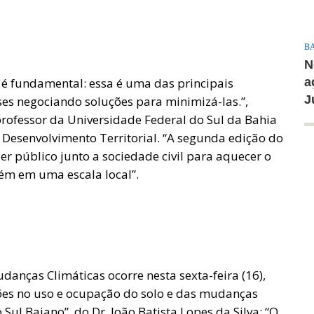
B
N
 é fundamental: essa é uma das principais
a
J
s negociando soluções para minimizá-las.”,
professor da Universidade Federal do Sul da Bahia
Desenvolvimento Territorial. “A segunda edição do
r público junto a sociedade civil para aquecer o
ém em uma escala local”.
anças Climáticas ocorre nesta sexta-feira (16),
ções no uso e ocupação do solo e das mudanças
Sul Baiano”, do Dr. João Batista Lopes da Silva; “O