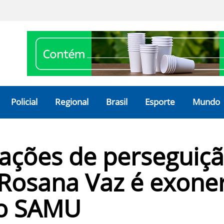
Policial
Regional
Brasil
Esporte
Mundo
sações de perseguiçã
 Rosana Vaz é exone
do SAMU