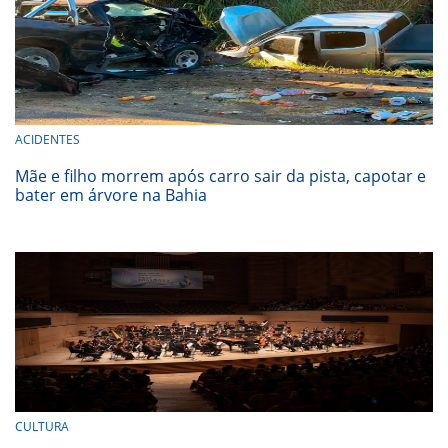
ACIDENTES
Mãe e filho morrem após carro sair da pista, capotar e
bater em árvore na Bahia
CULTURA