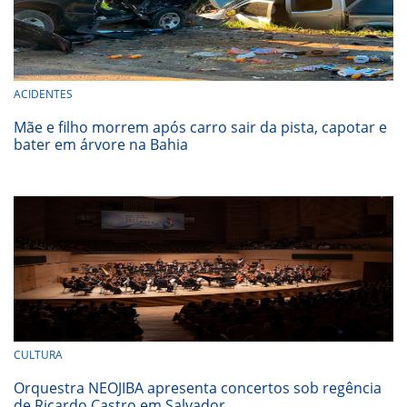
ACIDENTES
Mãe e filho morrem após carro sair da pista, capotar e
bater em árvore na Bahia
CULTURA
Orquestra NEOJIBA apresenta concertos sob regência
de Ricardo Castro em Salvador