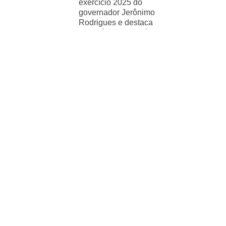
exercício 2025 do
governador Jerônimo
Rodrigues e destaca
importância de políticas
sociais