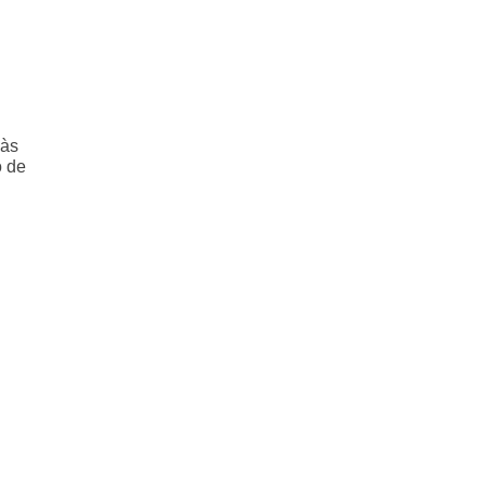
 às
o de