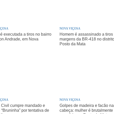
IÇOSA
NOVA VIÇOSA
 é executada a tiros no bairro
Homem é assassinado a tiros
ton Andrade, em Nova
margens da BR-418 no distrit
a
Posto da Mata
IÇOSA
NOVA VIÇOSA
a Civil cumpre mandado e
Golpes de madeira e facão na
 “Bruninha” por tentativa de
cabeça: mulher é brutalmente