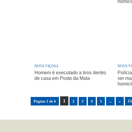
homicí
NOVA VIÇOSA
NOVA V
Homem é executado a tiros dentro
Políci
de casa em Posto da Mata
ser ma
homicí
1
Página 1 de 6
2
3
4
5
...
»
Úl