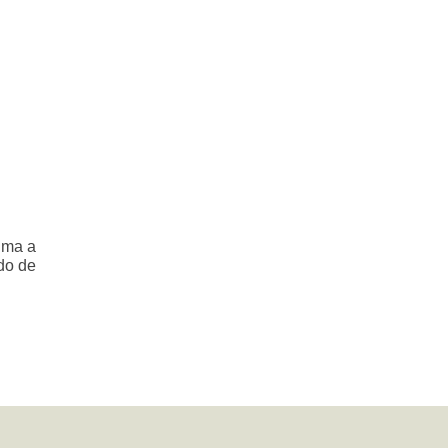
ima a
do de