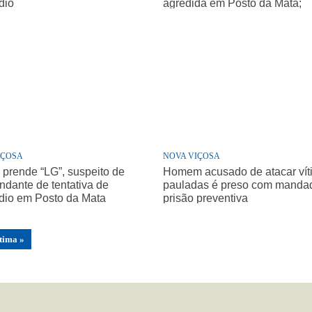
dio
agredida em Posto da Mata;
companheiro é preso
IÇOSA
NOVA VIÇOSA
a prende “LG”, suspeito de
Homem acusado de atacar vít
ndante de tentativa de
pauladas é preso com manda
dio em Posto da Mata
prisão preventiva
tima »