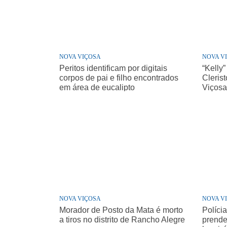
NOVA VIÇOSA
NOVA V
Peritos identificam por digitais
“Kelly”
corpos de pai e filho encontrados
Cleris
em área de eucalipto
Viços
NOVA VIÇOSA
NOVA V
Morador de Posto da Mata é morto
Políci
a tiros no distrito de Rancho Alegre
prende