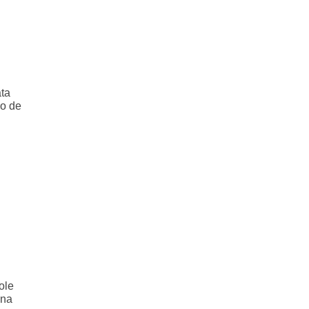
ata
io de
ole
 na