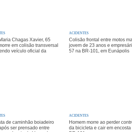
TES
ACIDENTES
 Maria Chagas Xavier, 65
Colisão frontal entre motos m
morre em colisão transversal
jovem de 23 anos e empresár
endo veículo oficial da
57 na BR-101, em Eunápolis
tura de Caravelas
TES
ACIDENTES
sta de caminhão boiadeiro
Homem morre ao perder contr
após ser prensado entre
da bicicleta e cair em encosta