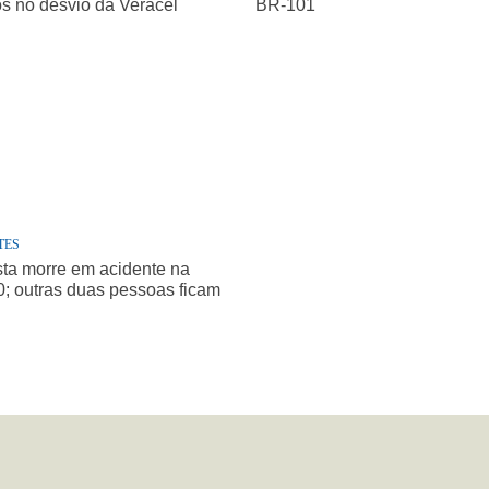
os no desvio da Veracel
BR-101
TES
sta morre em acidente na
; outras duas pessoas ficam