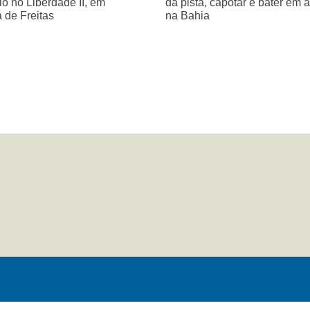
o no Liberdade II, em
da pista, capotar e bater em 
a de Freitas
na Bahia