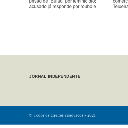
prisão de “Bufão” por feminicídio;
comérci
acusado já responde por roubo e
Teixeir
homicídio de idoso
JORNAL INDEPENDENTE
© Todos os direitos reservados - 2021