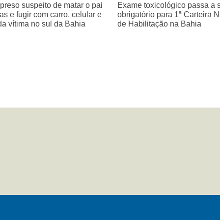
 preso suspeito de matar o pai
Exame toxicológico passa a 
as e fugir com carro, celular e
obrigatório para 1ª Carteira 
da vítima no sul da Bahia
de Habilitação na Bahia