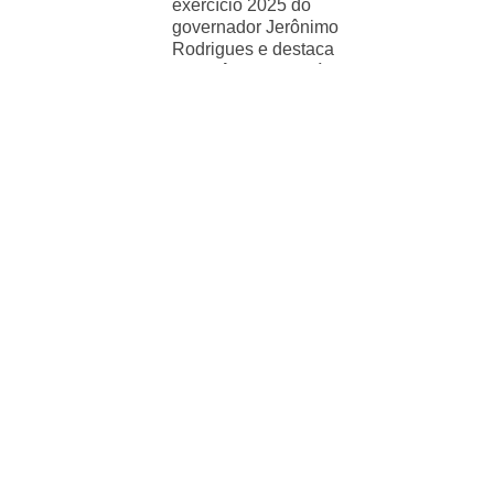
exercício 2025 do
governador Jerônimo
Rodrigues e destaca
importância de políticas
sociais