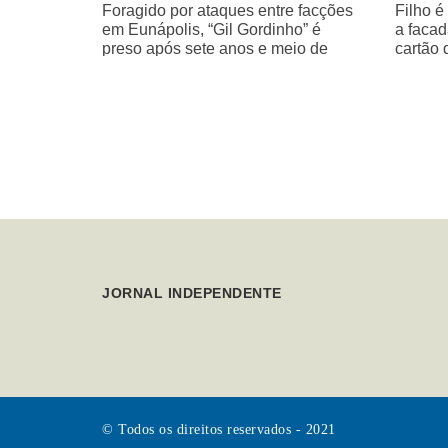
Foragido por ataques entre facções
Filho é
em Eunápolis, “Gil Gordinho” é
a facad
preso após sete anos e meio de
cartão 
buscas
JORNAL INDEPENDENTE
© Todos os direitos reservados - 2021